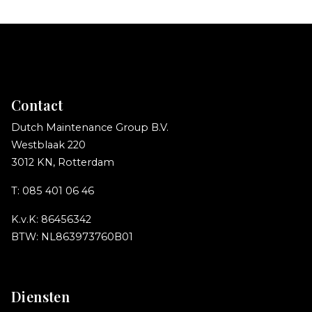
Contact
Dutch Maintenance Group B.V.
Westblaak 220
3012 KN, Rotterdam
T:
085 401 06 46
K.v.K: 86456342
BTW: NL863973760B01
Diensten